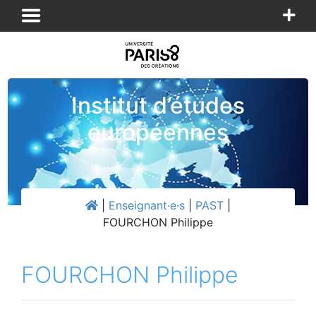
Panneau de gestion des cookies
Institut d’études
européennes
|
Enseignant·e·s
|
PAST
|
FOURCHON Philippe
FOURCHON Philippe