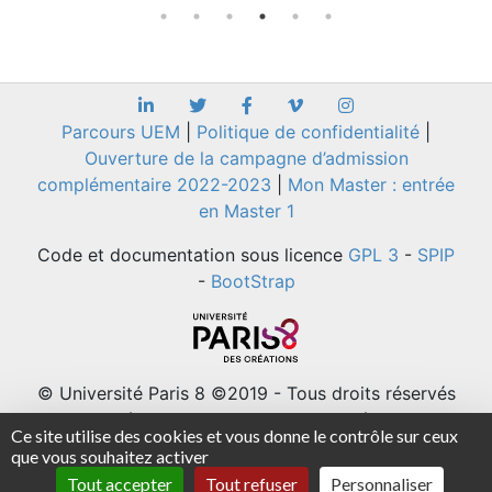
Parcours UEM
|
Politique de confidentialité
|
Ouverture de la campagne d’admission
complémentaire 2022-2023
|
Mon Master : entrée
en Master 1
Code et documentation sous licence
GPL 3
-
SPIP
-
BootStrap
© Université Paris 8 ©2019 - Tous droits réservés
Université Paris 8 - 2 rue de la Liberté - 93526
Ce site utilise des cookies et vous donne le contrôle sur ceux
Saint-Denis cedex / Tel : +33(0)1 49 40 67 89 Fax
que vous souhaitez activer
: +33(0) 1 48 21 04 46
Tout accepter
Tout refuser
Personnaliser