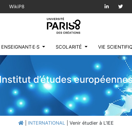
WikiP8
ENSEIGNANT·E·S
SCOLARITÉ
VIE SCIENTIF
Institut d’études européenne
|
INTERNATIONAL
|
Venir étudier à L’IEE