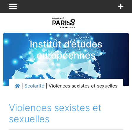
Panneau de gestion des cookies
Institut d’études
européennes
|
Scolarité
|
Violences sexistes et sexuelles
Violences sexistes et
sexuelles