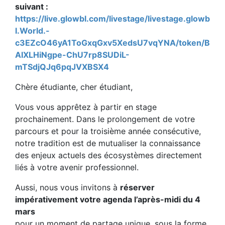
suivant :
https://live.glowbl.com/livestage/livestage.glowb
l.World.-
c3EZcO46yA1ToGxqGxv5XedsU7vqYNA/token/B
AIXLHiNgpe-ChU7rp8SUDiL-
mTSdjQJq6pqJVXBSX4
Chère étudiante, cher étudiant,
Vous vous apprêtez à partir en stage
prochainement. Dans le prolongement de votre
parcours et pour la troisième année consécutive,
notre tradition est de mutualiser la connaissance
des enjeux actuels des écosystèmes directement
liés à votre avenir professionnel.
Aussi, nous vous invitons à
réserver
impérativement votre agenda l’après-midi du 4
mars
pour un moment de partage unique, sous la forme