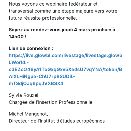
Nous voyons ce webinaire fédérateur et
transversal comme une étape majeure vers votre
future réussite professionnelle.
Soyez au rendez-vous jeudi 4 mars prochain à
14h00 !
Lien de connexion :
https://live.glowbl.com/livestage/livestage.glowb
l.World.-
c3EZcO46yA1ToGxqGxv5XedsU7vqYNA/token/B
AIXLHiNgpe-ChU7rp8SUDiL-
mTSdjQJq6pqJVXBSX4
Sylvia Rouxel,
Chargée de l’Insertion Professionnelle
Michel Mangenot,
Directeur de l’Institut d’études européennes