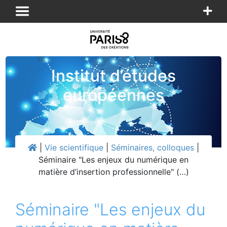
Panneau de gestion des cookies
Institut d’études
européennes
|
Vie scientifique
|
Séminaires, colloques
|
Séminaire "Les enjeux du numérique en
matière d’insertion professionnelle" (…)
Séminaire "Les enjeux du