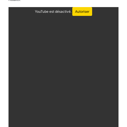
YouTube est désactivé.
Autoriser
Cette année en présence de Mme. Albane Gaillot Députée du Val-
de-Marne, Rapporteure pour avis relatif au projet de loi de la
protection des données personnelles (RGPD), Membre de la
Commission Nationale de l’Informatique et des Libertés (CNIL).
L’après-midi a été animée par Mme. Justine Drouard et Michèle
Konan-Ferrand, Formatrices Google Ateliers Numériques.