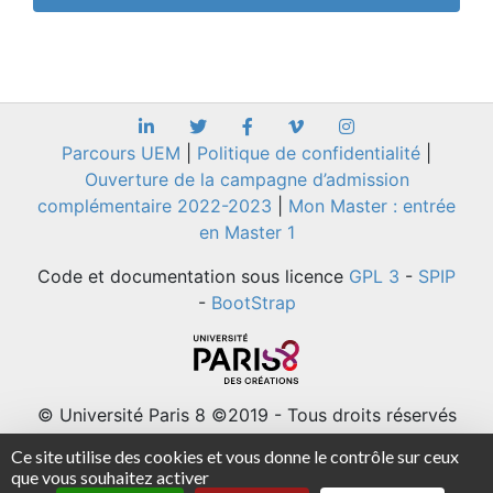
Parcours UEM
|
Politique de confidentialité
|
Ouverture de la campagne d’admission
complémentaire 2022-2023
|
Mon Master : entrée
en Master 1
Code et documentation sous licence
GPL 3
-
SPIP
-
BootStrap
© Université Paris 8 ©2019 - Tous droits réservés
Université Paris 8 - 2 rue de la Liberté - 93526
Ce site utilise des cookies et vous donne le contrôle sur ceux
Saint-Denis cedex / Tel : +33(0)1 49 40 67 89 Fax
que vous souhaitez activer