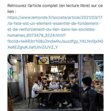
Retrouvez l’article complet (en lecture libre) sur ce
lien :
https://www.lemonde.fr/societe/article/2021/03/17
/la-fete-est-un-element-essentiel-de-fondement-
et-de-renforcement-du-lien-dans-les-societes-
humaines_6073478_3224.html?
fbclid=IwAR3rr1G8u2IndwRvJsuxdfgy_YKLNv0jxN0
Xe8EZgluKJiafUiIvZiUV2_Y