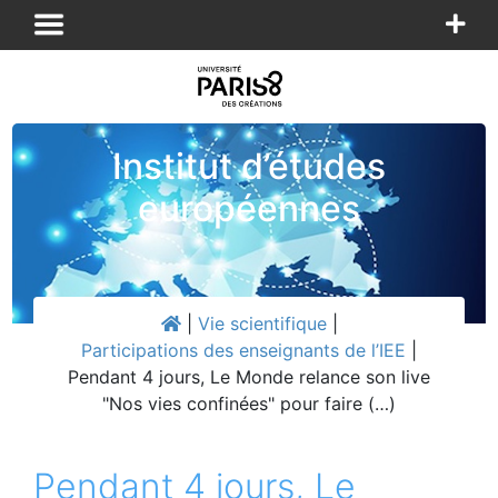
Panneau de gestion des cookies
Institut d’études
européennes
|
Vie scientifique
|
Participations des enseignants de l’IEE
|
Pendant 4 jours, Le Monde relance son live
"Nos vies confinées" pour faire (…)
Pendant 4 jours, Le