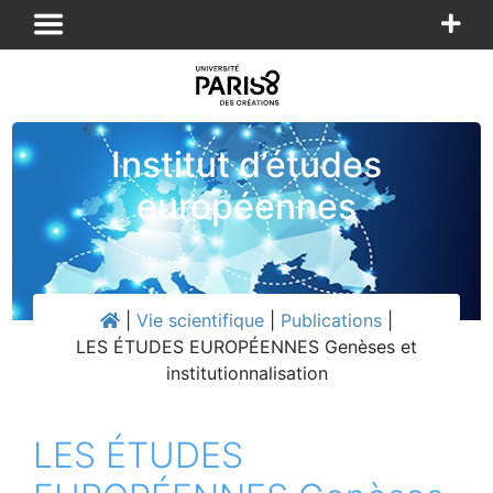
Panneau de gestion des cookies
Institut d’études
européennes
|
Vie scientifique
|
Publications
|
LES ÉTUDES EUROPÉENNES Genèses et
institutionnalisation
LES ÉTUDES