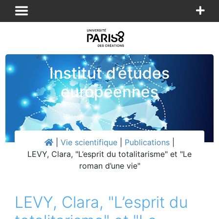
Panneau de gestion des cookies
Institut d’études
européennes
|
Vie scientifique
|
Publications
|
LEVY, Clara, "L’esprit du totalitarisme" et "Le
roman d’une vie"
LEVY, Clara, "L’esprit du