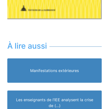
À lire aussi
Manifestations extérieures
Les enseignants de l’IEE analysent la crise
de (…)