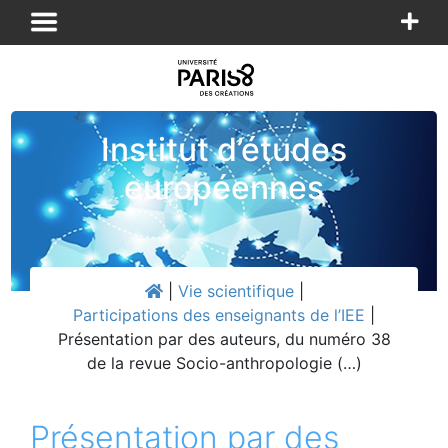
Panneau de gestion des cookies
Institut d’études
européennes
|
Vie scientifique
|
Participations des enseignants de l’IEE
|
Présentation par des auteurs, du numéro 38
de la revue Socio-anthropologie (…)
Présentation par des