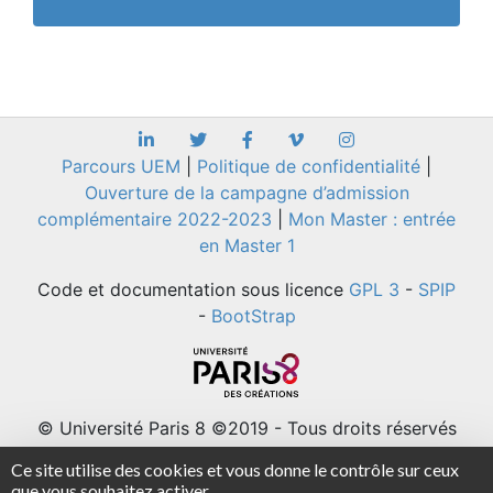
Parcours UEM
|
Politique de confidentialité
|
Ouverture de la campagne d’admission
complémentaire 2022-2023
|
Mon Master : entrée
en Master 1
Code et documentation sous licence
GPL 3
-
SPIP
-
BootStrap
© Université Paris 8 ©2019 - Tous droits réservés
Université Paris 8 - 2 rue de la Liberté - 93526
Ce site utilise des cookies et vous donne le contrôle sur ceux
Saint-Denis cedex / Tel : +33(0)1 49 40 67 89 Fax
que vous souhaitez activer