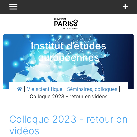
Panneau de gestion des cookies
Institut d’études
européennes
|
Vie scientifique
|
Séminaires, colloques
|
Colloque 2023 - retour en vidéos
Colloque 2023 - retour en
vidéos